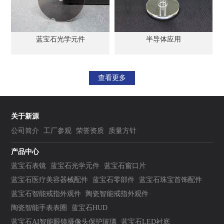
蓝宝石光学元件
半导体应用
查看更多
关于新源
公司简介
工厂参观
荣誉资质
质量方针
产品中心
蓝宝石表镜
蓝宝石光学元件
蓝宝石窗口片
蓝宝石医疗美容器械配件
蓝宝石零部件
蓝宝石珠宝首饰配件
蓝宝石智能戒指外观件
陶瓷智能戒指外观件
陶瓷智能手表表圈
蓝宝石HUD
蓝宝石AI智能眼镜摄像头保护玻璃
蓝宝石LED衬底